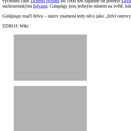
východní části
Tichého oceánu
asi 1000 km západně od pobřeží
Ekvá
suchozemskými
želvami
. Galapágy jsou jediným místem na světě, kd
Galápago
značí želvu – název znamená tedy něco jako „želví ostrov
ZDROJ: Wiki