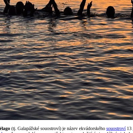
iélago
(tj. Galapážské souostroví) je název ekvádorského
souostroví
13