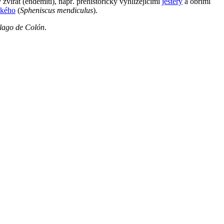
 zvířat (endemiti), např. prehistoricky vyhlížejícími
ještěry
a obřími
ského
(
Spheniscus mendiculus
).
élago de Colón
.