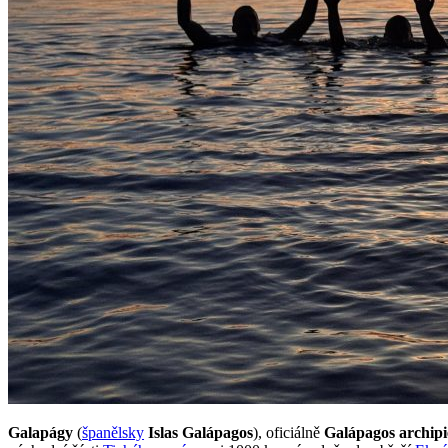
Galapágy
(
španělsky
Islas Galápagos
), oficiálně
Galápagos archip