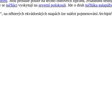
doru
. Jsou proslulé pouze na těchto ostrovech žijícími, zvláštními druhy
e se
tučňáci
vyskytují na
severní polokouli
. Jde o druh
tučňáka galapáž
y“, na některých ekvádorských mapách lze nalézt pojmenování
Archipi