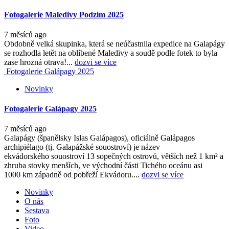
Fotogalerie Maledivy Podzim 2025
7 měsíců ago
Obdobně velká skupinka, která se neúčastnila expedice na Galapágy
se rozhodla letět na oblíbené Maledivy a soudě podle fotek to byla
zase hrozná otrava!...
dozvi se více
Fotogalerie Galápagy 2025
Novinky
Fotogalerie Galápagy 2025
7 měsíců ago
Galapágy (španělsky Islas Galápagos), oficiálně Galápagos
archipiélago (tj. Galapážské souostroví) je název
ekvádorského souostroví 13 sopečných ostrovů, větších než 1 km² a
zhruba stovky menších, ve východní části Tichého oceánu asi
1000 km západně od pobřeží Ekvádoru....
dozvi se více
Novinky
O nás
Sestava
Foto
Video