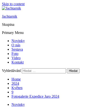
Skip to content
Jachtarnik
Skupina
Primary Menu
Novinky
O nás
Sestava
Foto
Video
Kontakt
Vyhledávání
Home
2024
Květen
9
Fotogalerie Expedice Jaro 2024
Novinky