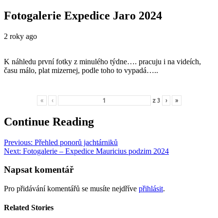
Fotogalerie Expedice Jaro 2024
2 roky ago
K náhledu první fotky z minulého týdne…. pracuju i na videích,
času málo, plat mizernej, podle toho to vypadá…..
«
‹
z
3
›
»
Continue Reading
Previous:
Přehled ponorů jachtárniků
Next:
Fotogalerie – Expedice Mauricius podzim 2024
Napsat komentář
Pro přidávání komentářů se musíte nejdříve
přihlásit
.
Related Stories