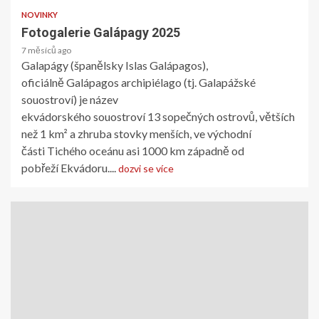
NOVINKY
Fotogalerie Galápagy 2025
7 měsíců ago
Galapágy (španělsky Islas Galápagos),
oficiálně Galápagos archipiélago (tj. Galapážské
souostroví) je název
ekvádorského souostroví 13 sopečných ostrovů, větších
než 1 km² a zhruba stovky menších, ve východní
části Tichého oceánu asi 1000 km západně od
pobřeží Ekvádoru....
dozvi se více