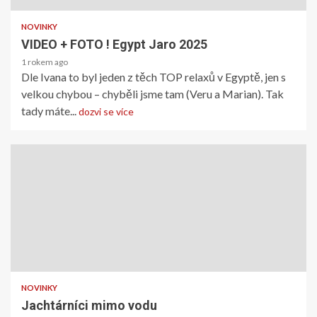
NOVINKY
VIDEO + FOTO ! Egypt Jaro 2025
1 rokem ago
Dle Ivana to byl jeden z těch TOP relaxů v Egyptě, jen s
velkou chybou – chyběli jsme tam (Veru a Marian). Tak
tady máte...
dozvi se více
NOVINKY
Jachtárníci mimo vodu