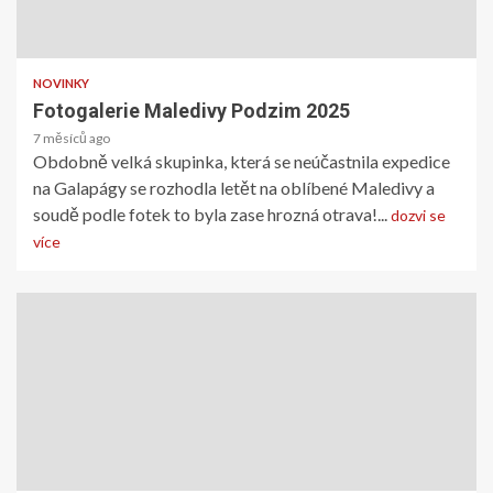
NOVINKY
Fotogalerie Maledivy Podzim 2025
NOVINKY
7 měsíců ago
Jachtárníci mimo vodu
Obdobně velká skupinka, která se neúčastnila expedice
1 rokem ago
na Galapágy se rozhodla letět na oblíbené Maledivy a
soudě podle fotek to byla zase hrozná otrava!...
dozvi se
více