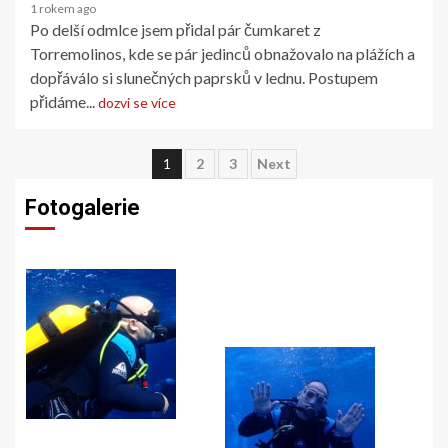
1 rokem ago
Po delší odmlce jsem přidal pár čumkaret z
Torremolinos, kde se pár jedinců obnažovalo na plážích a
dopřáválo si slunečných paprsků v lednu. Postupem
přidáme...
dozvi se více
1
2
3
Next
Fotogalerie