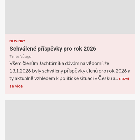
NOVINKY
NOVINKY
Schválené příspěvky pro rok 2026
VIDEO + FOTO ! Egypt Jaro 2025
7 měsíců ago
Všem členům Jachtárníka dávám na vědomí, že
1 rokem ago
13.1.2026 byly schváleny příspěvky členů pro rok 2026 a
ty aktuálně vzhledem k politické situaci v Česku a...
dozvi
se více