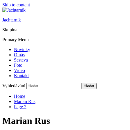
Skip to content
Jachtarnik
Skupina
Primary Menu
Novinky
O nás
Sestava
Foto
Video
Kontakt
Vyhledávání
Home
Marian Rus
Page 2
Marian Rus