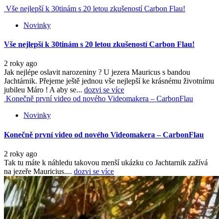
Vše nejlepší k 30tinám s 20 letou zkušeností Carbon Flau!
Novinky
Vše nejlepší k 30tinám s 20 letou zkušeností Carbon Flau!
2 roky ago
Jak nejlépe oslavit narozeniny ? U jezera Mauricus s bandou
Jachtárnik. Přejeme ještě jednou vše nejlepší ke krásnému životnímu
jubileu Máro ! A aby se...
dozvi se více
Konečně první video od nového Videomakera – CarbonFlau
Novinky
Konečně první video od nového Videomakera – CarbonFlau
2 roky ago
Tak tu máte k náhledu takovou menší ukázku co Jachtarnik zažívá
na jezeře Mauricius....
dozvi se více