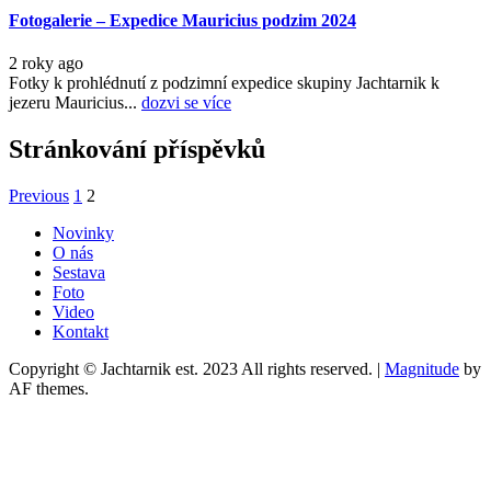
Fotogalerie – Expedice Mauricius podzim 2024
2 roky ago
Fotky k prohlédnutí z podzimní expedice skupiny Jachtarnik k
jezeru Mauricius...
dozvi se více
Stránkování příspěvků
Previous
1
2
Novinky
O nás
Sestava
Foto
Video
Kontakt
Copyright © Jachtarnik est. 2023 All rights reserved.
|
Magnitude
by
AF themes.